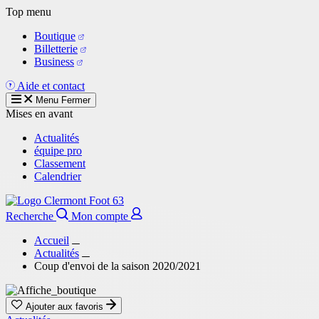
Aller
Top menu
au
Boutique
contenu
Billetterie
principal
Business
Aide et contact
Menu
Fermer
Mises en avant
Actualités
équipe pro
Classement
Calendrier
Recherche
Mon compte
Accueil
Actualités
Coup d'envoi de la saison 2020/2021
Ajouter aux favoris