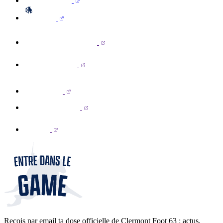
Reçois par email ta dose officielle de Clermont Foot 63 : actus,