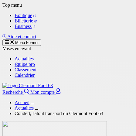
Aller
Top menu
au
Boutique
contenu
Billetterie
principal
Business
Aide et contact
Menu
Fermer
Mises en avant
Actualités
équipe pro
Classement
Calendrier
Recherche
Mon compte
Accueil
Actualités
Coudert, l'atout transport du Clermont Foot 63