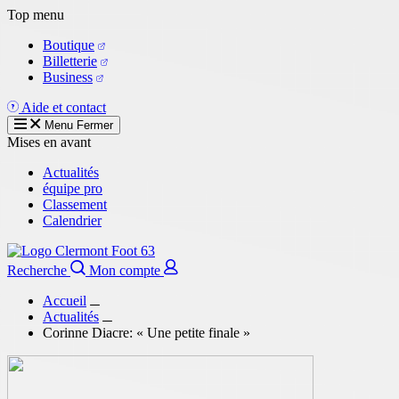
Aller
Top menu
au
Boutique
contenu
Billetterie
principal
Business
Aide et contact
Menu
Fermer
Mises en avant
Actualités
équipe pro
Classement
Calendrier
Recherche
Mon compte
Accueil
Actualités
Corinne Diacre: « Une petite finale »