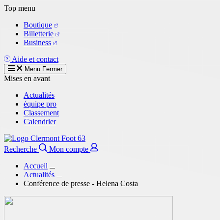
Aller
Top menu
au
Boutique
contenu
Billetterie
principal
Business
Aide et contact
Menu
Fermer
Mises en avant
Actualités
équipe pro
Classement
Calendrier
Recherche
Mon compte
Accueil
Actualités
Conférence de presse - Helena Costa