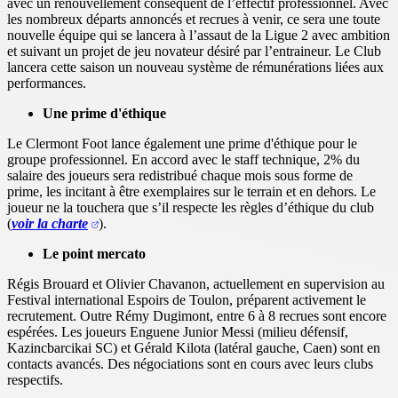
avec un renouvellement conséquent de l’effectif professionnel. Avec
les nombreux départs annoncés et recrues à venir, ce sera une toute
nouvelle équipe qui se lancera à l’assaut de la Ligue 2 avec ambition
et suivant un projet de jeu novateur désiré par l’entraineur. Le Club
lancera cette saison un nouveau système de rémunérations liées aux
performances.
Une prime d'éthique
Le Clermont Foot lance également une prime d'éthique pour le
groupe professionnel. En accord avec le staff technique, 2% du
salaire des joueurs sera redistribué chaque mois sous forme de
prime, les incitant à être exemplaires sur le terrain et en dehors. Le
joueur ne la touchera que s’il respecte les règles d’éthique du club
(
voir la charte
).
Le point mercato
Régis Brouard et Olivier Chavanon, actuellement en supervision au
Festival international Espoirs de Toulon, préparent activement le
recrutement. Outre Rémy Dugimont, entre 6 à 8 recrues sont encore
espérées. Les joueurs Enguene Junior Messi (milieu défensif,
Kazincbarcikai SC) et Gérald Kilota (latéral gauche, Caen) sont en
contacts avancés. Des négociations sont en cours avec leurs clubs
respectifs.