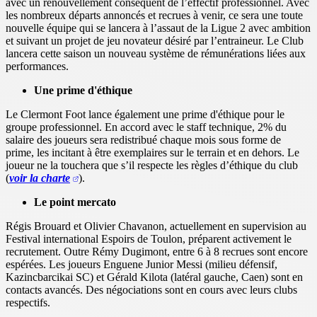
avec un renouvellement conséquent de l’effectif professionnel. Avec
les nombreux départs annoncés et recrues à venir, ce sera une toute
nouvelle équipe qui se lancera à l’assaut de la Ligue 2 avec ambition
et suivant un projet de jeu novateur désiré par l’entraineur. Le Club
lancera cette saison un nouveau système de rémunérations liées aux
performances.
Une prime d'éthique
Le Clermont Foot lance également une prime d'éthique pour le
groupe professionnel. En accord avec le staff technique, 2% du
salaire des joueurs sera redistribué chaque mois sous forme de
prime, les incitant à être exemplaires sur le terrain et en dehors. Le
joueur ne la touchera que s’il respecte les règles d’éthique du club
(
voir la charte
).
Le point mercato
Régis Brouard et Olivier Chavanon, actuellement en supervision au
Festival international Espoirs de Toulon, préparent activement le
recrutement. Outre Rémy Dugimont, entre 6 à 8 recrues sont encore
espérées. Les joueurs Enguene Junior Messi (milieu défensif,
Kazincbarcikai SC) et Gérald Kilota (latéral gauche, Caen) sont en
contacts avancés. Des négociations sont en cours avec leurs clubs
respectifs.