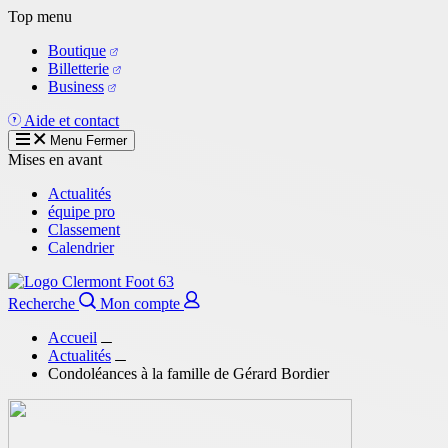
Aller
Top menu
au
Boutique
contenu
Billetterie
principal
Business
Aide et contact
Menu
Fermer
Mises en avant
Actualités
équipe pro
Classement
Calendrier
Recherche
Mon compte
Accueil
Actualités
Condoléances à la famille de Gérard Bordier