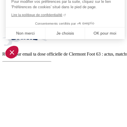
Pour modifier vos préférences par la suite, cliquez sur le lien
'Préférences de cookies' situé dans le pied de page.
Lire la politique de confidentialité
Consentements certifiés par
Non merci
Je choisis
OK pour moi
Axeptio consent
Plateforme de Gestion du Consentement : Personnalisez vo
Reçois par email ta dose officielle de Clermont Foot 63 : actus, matchs
Notre plateforme vous permet d'adapter et de gérer vos param
Je m'inscris à la newsletter
Pied de page (liens légaux)
© 2026 Clermont Foot 63
Présentation Générale
Mentions légales
Politique de confidentialité
Plan du site
Accessibilité: Partiellement conforme
Conditions générales de vente
Gestion des cookies
Réalisé par