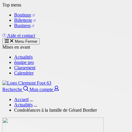
Aller
Top menu
au
Boutique
contenu
Billetterie
principal
Business
Aide et contact
Menu
Fermer
Mises en avant
Actualités
équipe pro
Classement
Calendrier
Recherche
Mon compte
Accueil
Actualités
Condoléances à la famille de Gérard Bordier