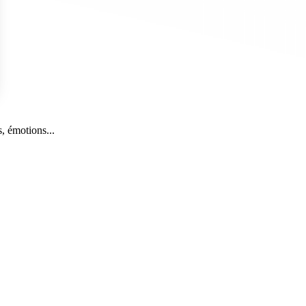
s Options
, émotions...
ètres de confidentialité, en garantissant la conformité avec le