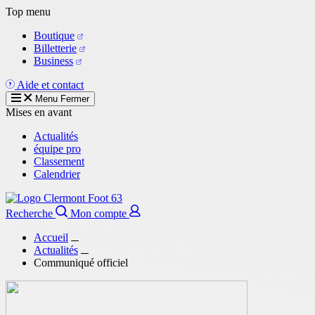
Aller
Top menu
au
Boutique
contenu
Billetterie
principal
Business
Aide et contact
Menu
Fermer
Mises en avant
Actualités
équipe pro
Classement
Calendrier
Recherche
Mon compte
Accueil
Actualités
Communiqué officiel