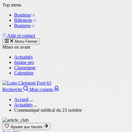
Aller
Top menu
au
Boutique
contenu
Billetterie
principal
Business
Aide et contact
Menu
Fermer
Mises en avant
Actualités
équipe pro
Classement
Calendrier
Recherche
Mon compte
Accueil
Actualités
Communiqué médical du 23 octobre
Ajouter aux favoris