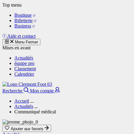
Aller
Top menu
au
Boutique
contenu
Billetterie
principal
Business
Aide et contact
Menu
Fermer
Mises en avant
Actualités
équipe pro
Classement
Calendrier
Recherche
Mon compte
Accueil
Actualités
Communiqué médical
Ajouter aux favoris