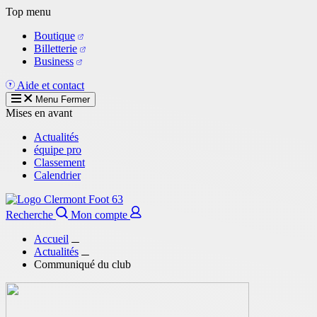
Aller
Top menu
au
Boutique
contenu
Billetterie
principal
Business
Aide et contact
Menu
Fermer
Mises en avant
Actualités
équipe pro
Classement
Calendrier
Recherche
Mon compte
Accueil
Actualités
Communiqué du club