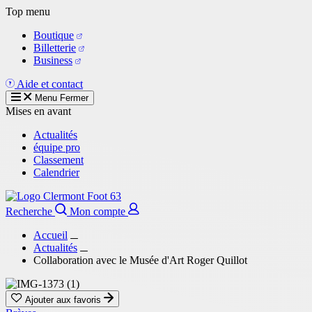
Aller
Top menu
au
Boutique
contenu
Billetterie
principal
Business
Aide et contact
Menu
Fermer
Mises en avant
Actualités
équipe pro
Classement
Calendrier
Recherche
Mon compte
Accueil
Actualités
Collaboration avec le Musée d'Art Roger Quillot
Ajouter aux favoris