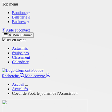
Aller
Top menu
au
Boutique
contenu
Billetterie
principal
Business
Aide et contact
Menu
Fermer
Mises en avant
Actualités
équipe pro
Classement
Calendrier
Recherche
Mon compte
Accueil
Actualités
Coeur de Foot, le journal de l'Association