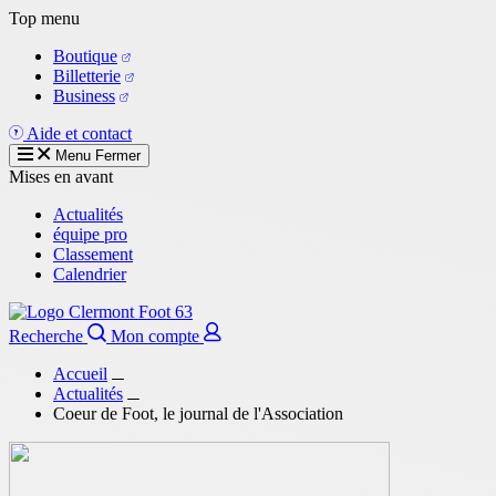
Aller
Top menu
au
Boutique
contenu
Billetterie
principal
Business
Aide et contact
Menu
Fermer
Mises en avant
Actualités
équipe pro
Classement
Calendrier
Recherche
Mon compte
Accueil
Actualités
Coeur de Foot, le journal de l'Association