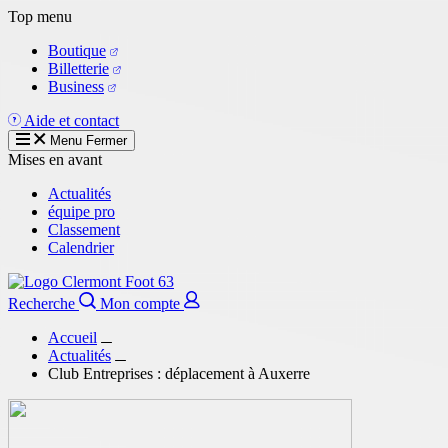
Aller
Top menu
au
Boutique
contenu
Billetterie
principal
Business
Aide et contact
Menu
Fermer
Mises en avant
Actualités
équipe pro
Classement
Calendrier
Recherche
Mon compte
Accueil
Actualités
Club Entreprises : déplacement à Auxerre