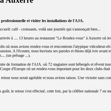
 à Auxerre
ofessionnelle et visiter les installations de l'AJA.
eil: café - croissants, voilà une journée qui s'annonçait bien...
arrivée à .... 13 heures au restaurant "Le Rendez-vous" à Auxerre où le
is où nous avions rendez-vous et rencontrons l'atypique viticulteur-récol
 passion. A l'écouter, nous buvions ses paroles et étions déjà ivre avan
... (un présage ...).
tre de formation de l'AJA. où 72 stagiaires sont hébergés et rêvent tous
Coupe d'Europe où un rendez-vous important pour les deux clubs était 
retour nous serait agréable et nous avions raison. Une victoire sans con
goût, le retour s'est effectué, cette fois, par la célèbre nationale 7 en m