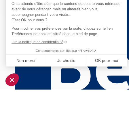
On a attendu d'être sûrs que le contenu de ce site vous intéresse
avant de vous déranger, mais on aimerait bien vous
accompagner pendant votre visite...
C'est OK pour vous ?
Pour modifier vos préférences par la suite, cliquez sur le lien
'Préférences de cookies' situé dans le pied de page.
Lire la politique de confidentialité
Consentements certifiés par
Non merci
Je choisis
OK pour moi
Axeptio consent
Plateforme de Gestion du Consentement : Personnalisez vo
Notre plateforme vous permet d'adapter et de gérer vos param