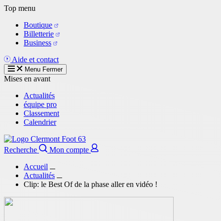
Aller
Top menu
au
Boutique
contenu
Billetterie
principal
Business
Aide et contact
Menu
Fermer
Mises en avant
Actualités
équipe pro
Classement
Calendrier
Recherche
Mon compte
Accueil
Actualités
Clip: le Best Of de la phase aller en vidéo !