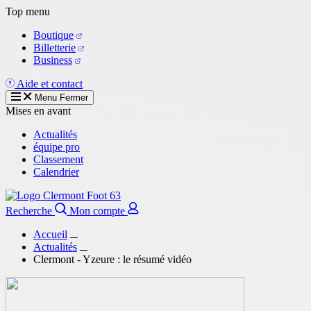
Aller
Top menu
au
Boutique
contenu
Billetterie
principal
Business
Aide et contact
Menu
Fermer
Mises en avant
Actualités
équipe pro
Classement
Calendrier
Recherche
Mon compte
Accueil
Actualités
Clermont - Yzeure : le résumé vidéo