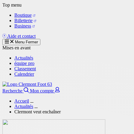
Aller
Top menu
au
Boutique
contenu
Billetterie
principal
Business
Aide et contact
Menu
Fermer
Mises en avant
Actualités
équipe pro
Classement
Calendrier
Recherche
Mon compte
Accueil
Actualités
Clermont veut enchaîner