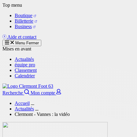
Aller
Top menu
au
Boutique
contenu
Billetterie
principal
Business
Aide et contact
Menu
Fermer
Mises en avant
Actualités
équipe pro
Classement
Calendrier
Recherche
Mon compte
Accueil
Actualités
Clermont - Vannes : la vidéo