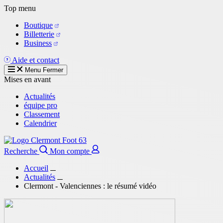
Aller
Top menu
au
Boutique
contenu
Billetterie
principal
Business
Aide et contact
Menu
Fermer
Mises en avant
Actualités
équipe pro
Classement
Calendrier
Recherche
Mon compte
Accueil
Actualités
Clermont - Valenciennes : le résumé vidéo