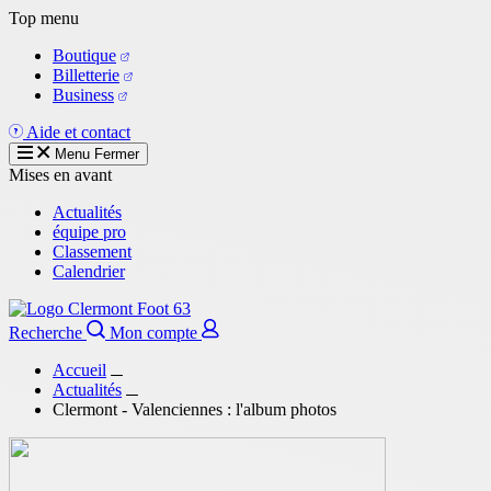
Aller
Top menu
au
Boutique
contenu
Billetterie
principal
Business
Aide et contact
Menu
Fermer
Mises en avant
Actualités
équipe pro
Classement
Calendrier
Recherche
Mon compte
Accueil
Actualités
Clermont - Valenciennes : l'album photos