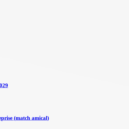
2029
eprise (match amical)