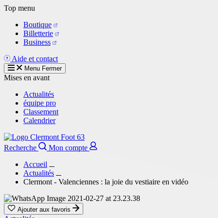
Aller
Top menu
au
Boutique
contenu
Billetterie
principal
Business
Aide et contact
Menu
Fermer
Mises en avant
Actualités
équipe pro
Classement
Calendrier
Recherche
Mon compte
Accueil
Actualités
Clermont - Valenciennes : la joie du vestiaire en vidéo
Ajouter aux favoris