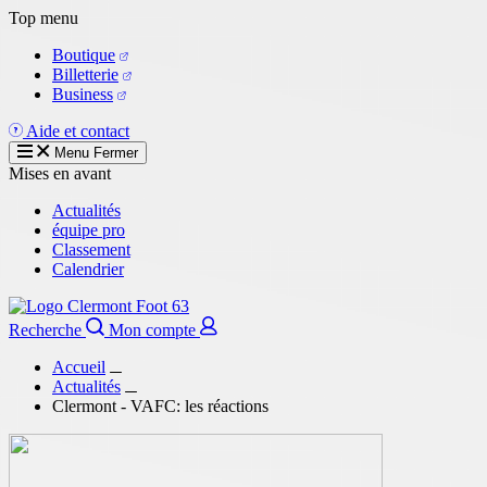
Aller
Top menu
au
Boutique
contenu
Billetterie
principal
Business
Aide et contact
Menu
Fermer
Mises en avant
Actualités
équipe pro
Classement
Calendrier
Recherche
Mon compte
Accueil
Actualités
Clermont - VAFC: les réactions