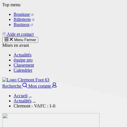
Aller
Top menu
au
Boutique
contenu
Billetterie
principal
Business
Aide et contact
Menu
Fermer
Mises en avant
Actualités
équipe pro
Classement
Calendrier
Recherche
Mon compte
Accueil
Actualités
Clermont - VAFC : 1-0