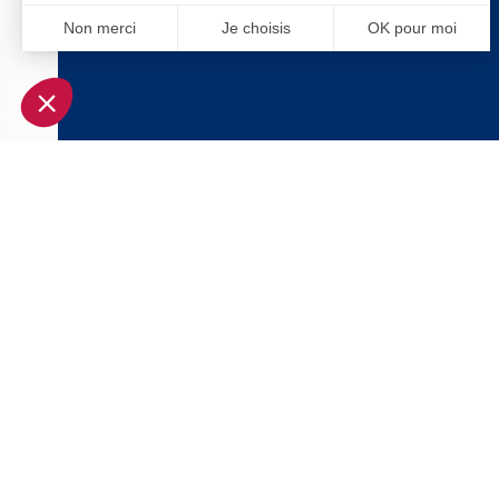
Non merci
Je choisis
OK pour moi
Axeptio consent
Plateforme de Gestion du Consentement : Personnalisez vo
Notre plateforme vous permet d'adapter et de gérer vos param