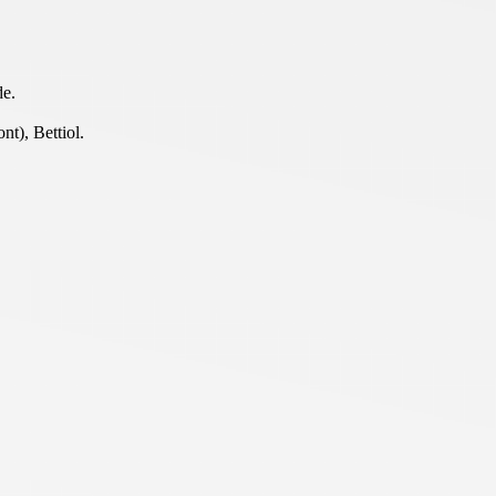
de.
t), Bettiol.