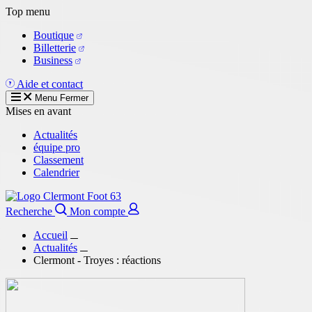
Aller
Top menu
au
Boutique
contenu
Billetterie
principal
Business
Aide et contact
Menu
Fermer
Mises en avant
Actualités
équipe pro
Classement
Calendrier
Recherche
Mon compte
Accueil
Actualités
Clermont - Troyes : réactions