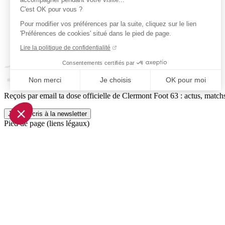
C'est OK pour vous ?
Pour modifier vos préférences par la suite, cliquez sur le lien
'Préférences de cookies' situé dans le pied de page.
Lire la politique de confidentialité
Consentements certifiés par
Non merci
Je choisis
OK pour moi
Reçois par email ta dose officielle de Clermont Foot 63 : actus, matchs
Axeptio consent
Plateforme de Gestion du Consentement : Personnalisez vo
Je m'inscris à la newsletter
Pied de page (liens légaux)
Notre plateforme vous permet d'adapter et de gérer vos param
© 2026 Clermont Foot 63
Présentation Générale
Mentions légales
Politique de confidentialité
Plan du site
Accessibilité: Partiellement conforme
Conditions générales de vente
Gestion des cookies
Réalisé par