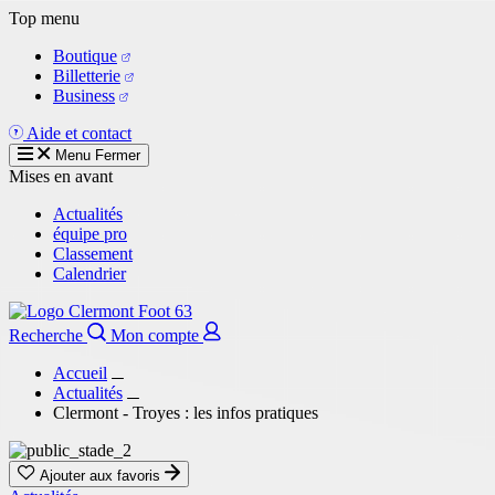
Aller
Top menu
au
Boutique
contenu
Billetterie
principal
Business
Aide et contact
Menu
Fermer
Mises en avant
Actualités
équipe pro
Classement
Calendrier
Recherche
Mon compte
Accueil
Actualités
Clermont - Troyes : les infos pratiques
Ajouter aux favoris