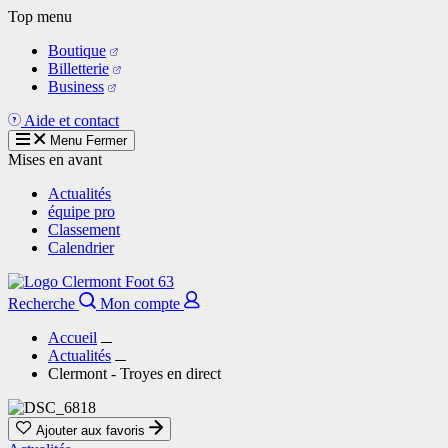
Aller
Top menu
au
Boutique
contenu
Billetterie
principal
Business
Aide et contact
Menu
Fermer
Mises en avant
Actualités
équipe pro
Classement
Calendrier
Recherche
Mon compte
Accueil
Actualités
Clermont - Troyes en direct
Ajouter aux favoris