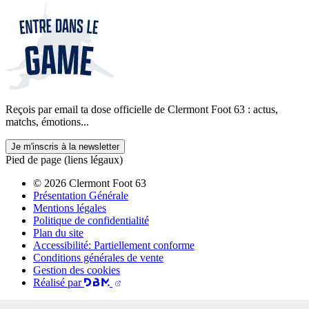
Reçois par email ta dose officielle de Clermont Foot 63 : actus,
matchs, émotions...
Je m'inscris à la newsletter
Pied de page (liens légaux)
© 2026 Clermont Foot 63
Présentation Générale
Mentions légales
Politique de confidentialité
Plan du site
Accessibilité: Partiellement conforme
Conditions générales de vente
Gestion des cookies
Réalisé par