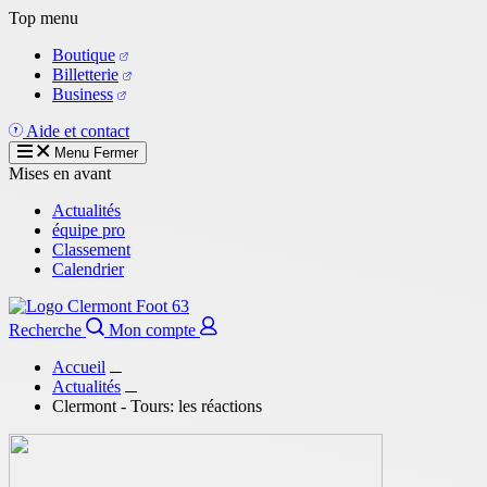
Aller
Top menu
au
Boutique
contenu
Billetterie
principal
Business
Aide et contact
Menu
Fermer
Mises en avant
Actualités
équipe pro
Classement
Calendrier
Recherche
Mon compte
Accueil
Actualités
Clermont - Tours: les réactions