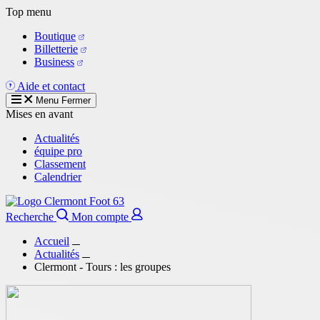
Aller
Top menu
au
Boutique
contenu
Billetterie
principal
Business
Aide et contact
Menu
Fermer
Mises en avant
Actualités
équipe pro
Classement
Calendrier
Recherche
Mon compte
Accueil
Actualités
Clermont - Tours : les groupes