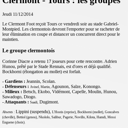
Clermont - Tours : les groupes
Jeudi 11/12/2014
Le Clermont Foot reçoit Tours ce vendredi soir au stade Gabriel-
Montpied. Les clermontois devront l'emporter pour se racheter de
leur élimination en coupe et distancer un concurrent direct pour le
maintien.
Le groupe clermontois
Corinne Diacre a retenu 17 joueurs pour cette rencontre. Adrien
Hunou, prêté par le Stade Rennais, est d'ores et déjà qualifié.
Bockhorni (élongation au mollet) est forfait.
- Gardiens :
Jeannin, Scolan.
- Défenseurs :
Agounon, Salze, Konongo.
Avinel, Martin,
- Milieux :
Betsch, Ekobo, Vidémont, Capelle, Moulin, Hunou,
Sawadogo, Diogo.
- Attaquants :
Dugimont.
Saadi,
Lippini (suspendu),
Absents :
L'Hostis (reprise), Bockhorni (mollet), Goncalves
(cheville),
Bettiol (genou), Nkololo, Salibur, Pagerie,
Novillo, Kilota, Hamdi, Messi
Enguene (choix).