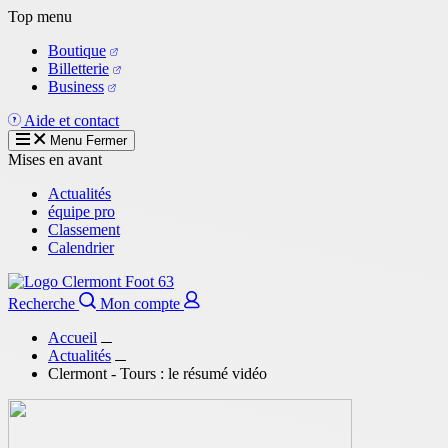
Aller
Top menu
au
Boutique
contenu
Billetterie
principal
Business
Aide et contact
Menu
Fermer
Mises en avant
Actualités
équipe pro
Classement
Calendrier
Recherche
Mon compte
Accueil
Actualités
Clermont - Tours : le résumé vidéo