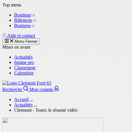
Aller
Top menu
au
Boutique
contenu
Billetterie
principal
Business
Aide et contact
Menu
Fermer
Mises en avant
Actualités
équipe pro
Classement
Calendrier
Recherche
Mon compte
Accueil
Actualités
Clermont - Tours: le résumé vidéo