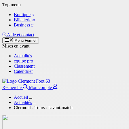
Aller
Top menu
au
Boutique
contenu
Billetterie
principal
Business
Aide et contact
Menu
Fermer
Mises en avant
Actualités
équipe pro
Classement
Calendrier
Recherche
Mon compte
Accueil
Actualités
Clermont - Tours : l'avant-match