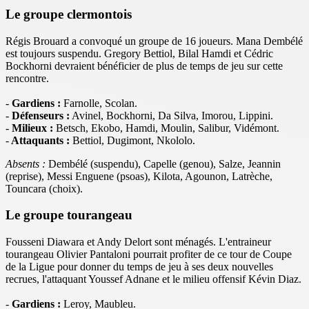
Le groupe clermontois
Régis Brouard a convoqué un groupe de 16 joueurs. Mana Dembélé
est toujours suspendu. Gregory Bettiol, Bilal Hamdi et Cédric
Bockhorni devraient bénéficier de plus de temps de jeu sur cette
rencontre.
-
Gardiens :
Farnolle, Scolan.
-
Défenseurs :
Avinel, Bockhorni, Da Silva, Imorou, Lippini.
-
Milieux :
Betsch, Ekobo, Hamdi, Moulin, Salibur, Vidémont.
-
Attaquants :
Bettiol, Dugimont, Nkololo.
Absents :
Dembélé (suspendu), Capelle (genou), Salze, Jeannin
(reprise), Messi Enguene (psoas), Kilota, Agounon, Latrèche,
Touncara (choix).
Le groupe tourangeau
Fousseni Diawara et Andy Delort sont ménagés. L'entraineur
tourangeau Olivier Pantaloni pourrait profiter de ce tour de Coupe
de la Ligue pour donner du temps de jeu à ses deux nouvelles
recrues, l'attaquant Youssef Adnane et le milieu offensif Kévin Diaz.
-
Gardiens :
Leroy, Maubleu.