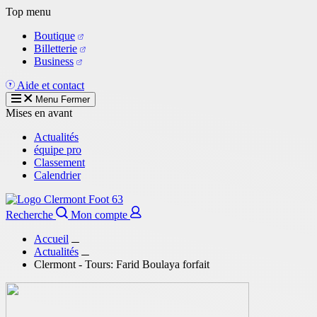
Aller
Top menu
au
Boutique
contenu
Billetterie
principal
Business
Aide et contact
Menu
Fermer
Mises en avant
Actualités
équipe pro
Classement
Calendrier
Recherche
Mon compte
Accueil
Actualités
Clermont - Tours: Farid Boulaya forfait