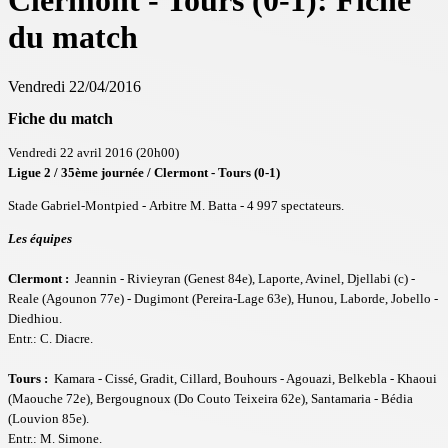
Clermont - Tours (0-1): Fiche
du match
Vendredi 22/04/2016
Fiche du match
Vendredi 22 avril 2016 (20h00)
Ligue 2 / 35ème journée / Clermont - Tours (0-1)
Stade Gabriel-Montpied - Arbitre M. Batta - 4 997 spectateurs.
Les équipes
Clermont :
Jeannin - Rivieyran (Genest 84e), Laporte, Avinel, Djellabi (c) -
Reale (Agounon 77e) - Dugimont (Pereira-Lage 63e), Hunou, Laborde, Jobello -
Diedhiou.
Entr.: C. Diacre.
Tours :
Kamara - Cissé, Gradit, Cillard, Bouhours - Agouazi, Belkebla - Khaoui
(Maouche 72e), Bergougnoux (Do Couto Teixeira 62e), Santamaria - Bédia
(Louvion 85e).
Entr.: M. Simone.