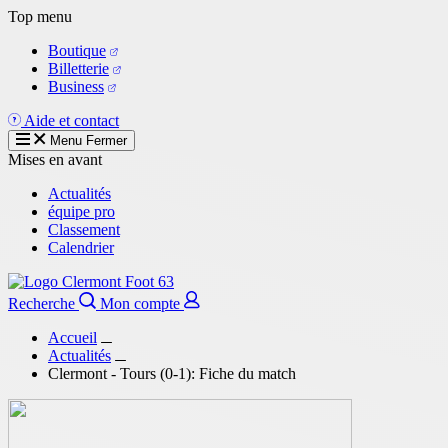
Aller
Top menu
au
Boutique
contenu
Billetterie
principal
Business
Aide et contact
Menu
Fermer
Mises en avant
Actualités
équipe pro
Classement
Calendrier
Recherche
Mon compte
Accueil
Actualités
Clermont - Tours (0-1): Fiche du match