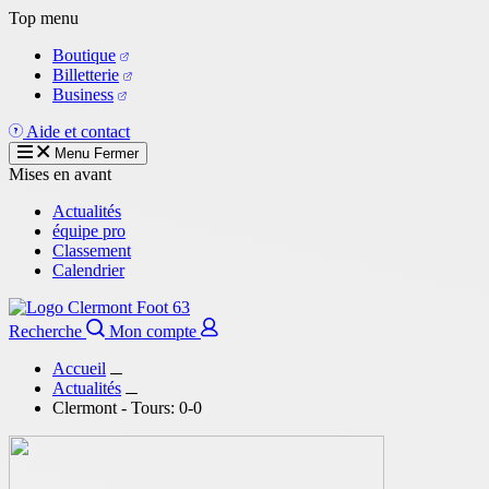
Aller
Top menu
au
Boutique
contenu
Billetterie
principal
Business
Aide et contact
Menu
Fermer
Mises en avant
Actualités
équipe pro
Classement
Calendrier
Recherche
Mon compte
Accueil
Actualités
Clermont - Tours: 0-0