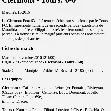
Clermont - Tours: 0-0
Mardi 29/11/2016
Le Clermont Foot 63 a été tenu en échec sur sa pelouse par le Tours
FC. En supériorité numérique en seconde période (
expulsions de
Maoulida à la 45e et Filippi à la 82e
), les clermontois ne sont pas
parvenus à trouver la faille malgré plusieurs occasions notamment
sur coups de pied arrêtés.
Fiche du match
Mardi 29 novembre 2016 (21h00)
Ligue 2 / 17ème journée / Clermont - Tours (0-0)
Stade Gabriel-Montpied - Arbitre M. Brisard - 2 195 spectateurs.
Les équipes
Clermont :
Caillard - Agounon, Avinel (c), Fontaine, Rivieyran
(Caddy 58e) - Espinosa - Centonze, Lopy, Dugimont, Jobello -
Thiam (Pereira Lage 69e).
Entr.:
C. Diacre.
Tours :
Kamara - Gradit, Filippi, Louvion, I.Cissé - Belkebla, O.