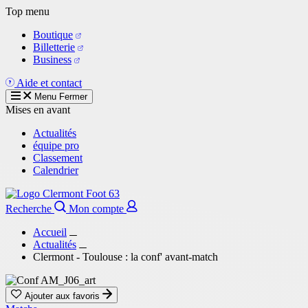
Aller
Top menu
au
Boutique
contenu
Billetterie
principal
Business
Aide et contact
Menu
Fermer
Mises en avant
Actualités
équipe pro
Classement
Calendrier
Recherche
Mon compte
Accueil
Actualités
Clermont - Toulouse : la conf' avant-match
Ajouter aux favoris