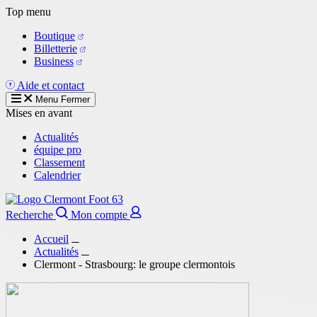
Aller
Top menu
au
Boutique
contenu
Billetterie
principal
Business
Aide et contact
Menu
Fermer
Mises en avant
Actualités
équipe pro
Classement
Calendrier
Recherche
Mon compte
Accueil
Actualités
Clermont - Strasbourg: le groupe clermontois