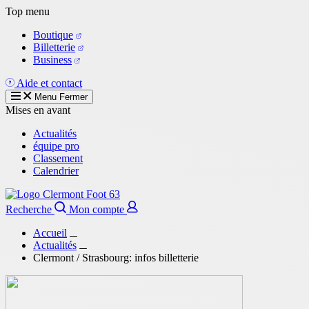
Aller
Top menu
au
Boutique
contenu
Billetterie
principal
Business
Aide et contact
Menu
Fermer
Mises en avant
Actualités
équipe pro
Classement
Calendrier
Recherche
Mon compte
Accueil
Actualités
Clermont / Strasbourg: infos billetterie