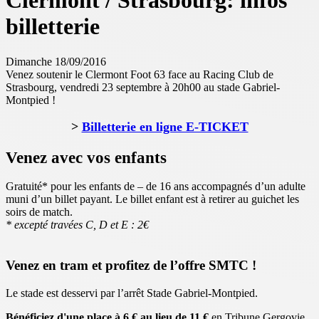
Clermont / Strasbourg: infos
billetterie
Dimanche 18/09/2016
Venez soutenir le Clermont Foot 63 face au Racing Club de
Strasbourg, vendredi 23 septembre à 20h00 au stade Gabriel-
Montpied !
>
Billetterie en ligne E-TICKET
Venez avec vos enfants
Gratuité* pour les enfants de – de 16 ans accompagnés d’un adulte
muni d’un billet payant. Le billet enfant est à retirer au guichet les
soirs de match.
* excepté travées C, D et E : 2€
Venez en tram et profitez de l’offre SMTC !
Le stade est desservi par l’arrêt Stade Gabriel-Montpied.
Bénéficiez d'une place à 6 € au lieu de 11 €
en Tribune Gergovie