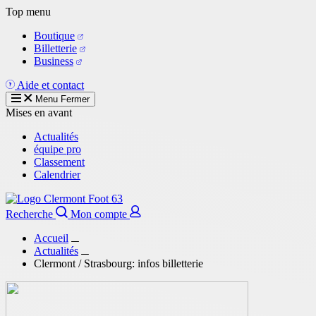
Aller
Top menu
au
Boutique
contenu
Billetterie
principal
Business
Aide et contact
Menu
Fermer
Mises en avant
Actualités
équipe pro
Classement
Calendrier
Recherche
Mon compte
Accueil
Actualités
Clermont / Strasbourg: infos billetterie