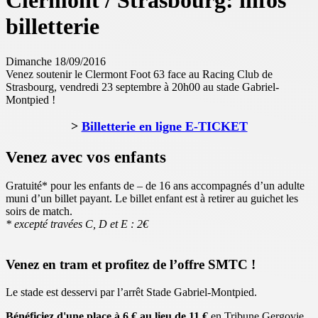
Clermont / Strasbourg: infos
billetterie
Dimanche 18/09/2016
Venez soutenir le Clermont Foot 63 face au Racing Club de
Strasbourg, vendredi 23 septembre à 20h00 au stade Gabriel-
Montpied !
>
Billetterie en ligne E-TICKET
Venez avec vos enfants
Gratuité* pour les enfants de – de 16 ans accompagnés d’un adulte
muni d’un billet payant. Le billet enfant est à retirer au guichet les
soirs de match.
* excepté travées C, D et E : 2€
Venez en tram et profitez de l’offre SMTC !
Le stade est desservi par l’arrêt Stade Gabriel-Montpied.
Bénéficiez d'une place à 6 € au lieu de 11 €
en Tribune Gergovie