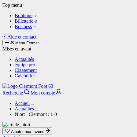
Aller
Top menu
au
Boutique
contenu
Billetterie
principal
Business
Aide et contact
Menu
Fermer
Mises en avant
Actualités
équipe pro
Classement
Calendrier
Recherche
Mon compte
Accueil
Actualités
Niort - Clermont : 1-0
Ajouter aux favoris