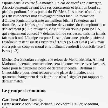
espoirs dans la course à la montée. En cas de succès en Auvergne,
Ajaccio passerait devant tous ses concurrents et ferait un bond au
pied du podium, à trois points du FC Metz. Les corses n'ont donc
pas dit leur dernier mot et voyagent plutot bien. La formation
d'Olivier Pantaloni présente un meilleur bilan à l'extérieur qu'à
domicile, avec le plus grand nombre de victoires du championnat en
déplacement (6). En revanche, c'est quitte ou double pour l'ACA,
qui a également concédé 7 défaites loin de ses bases, mais n'a jamais
fait match nul. L'équipe est pour l'instant dans une spirale positive à
l'extérieur, restant sur des victoires à Tours (3-1) et Brest (1-0), mais
elle a pris un coup au moral en s'inclinant vendredi à domicile face à
Istres (1-2).
Michel Der Zakarian enregistre le retour de Mehdi Benatia. Ahmed
Madouni, incertain cette semaine, sera en concurrence avec Jacques
Salze pour le deuxième poste de défenseur central. Brahimi et
Chaussidière pourraient retrouver une place de titulaire, alors
qu'aucun changement dans le groupe n'est à signaler par rapport au
dernier match.
Le groupe clermontois
Gardiens:
Fabre, Lambay.
Défenseurs:
Abdoulaye, Benatia, Bockhorni, Cellier, Madouni,