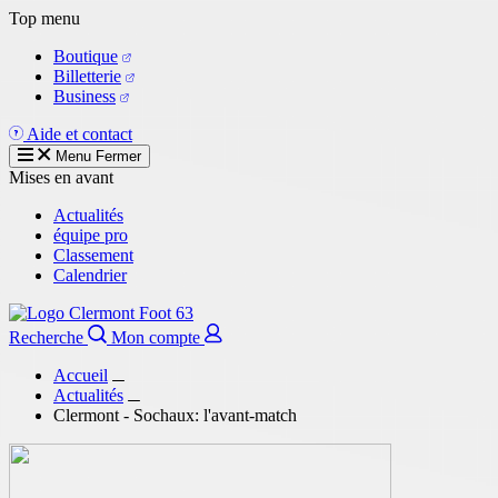
Aller
Top menu
au
Boutique
contenu
Billetterie
principal
Business
Aide et contact
Menu
Fermer
Mises en avant
Actualités
équipe pro
Classement
Calendrier
Recherche
Mon compte
Accueil
Actualités
Clermont - Sochaux: l'avant-match