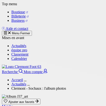
Aller
Top menu
au
Boutique
contenu
Billetterie
principal
Business
Aide et contact
Menu
Fermer
Mises en avant
Actualités
équipe pro
Classement
Calendrier
Recherche
Mon compte
Accueil
Actualités
Clermont - Sochaux : l'album photos
Ajouter aux favoris