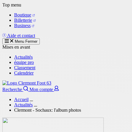
Aller
Top menu
au
Boutique
contenu
Billetterie
principal
Business
Aide et contact
Menu
Fermer
Mises en avant
Actualités
équipe pro
Classement
Calendrier
Recherche
Mon compte
Accueil
Actualités
Clermont - Sochaux: l'album photos