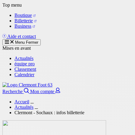
Aller
Top menu
au
Boutique
contenu
Billetterie
principal
Business
Aide et contact
Menu
Fermer
Mises en avant
Actualités
équipe pro
Classement
Calendrier
Recherche
Mon compte
Accueil
Actualités
Clermont - Sochaux : infos billetterie