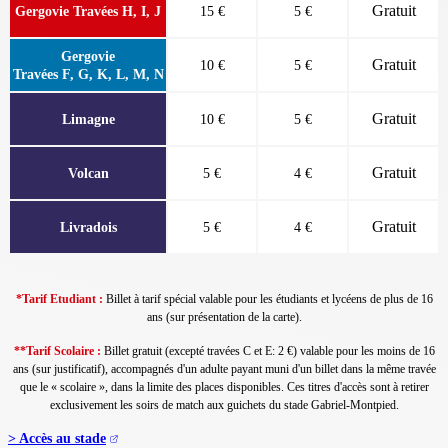
Gratuit
Gergovie Travées H, I, J
15 €
5 €
Gergovie
Gratuit
10 €
5 €
Travées F, G, K, L, M, N
Gratuit
Limagne
10 €
5 €
Gratuit
Volcan
5 €
4 €
Gratuit
Livradois
5 €
4 €
*Tarif Etudiant :
Billet à tarif spécial valable pour les étudiants et lycéens de plus de 16
ans (sur présentation de la carte).
**Tarif Scolaire :
Billet gratuit (excepté travées C et E: 2 €) valable pour les moins de 16
ans (sur justificatif), accompagnés d'un adulte payant muni d'un billet dans la même travée
que le
«
scolaire
»
, dans la limite des places disponibles.
Ces titres d'accès sont à retirer
exclusivement les soirs de match aux guichets du stade Gabriel-Montpied.
> Accès au stade