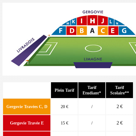
Tarif
Tarif
Plein Tarif
Etudiant*
Scolaire**
2 €
Gergovie Travées C, D
20 €
/
2 €
Gergovie Travée E
15 €
/