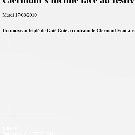
Clermont s'incline face au festi
Mardi 17/08/2010
Un nouveau triplé de Guié Guié a contraint le Clermont Foot à ren
Buteurs:
Tours:
Guié Guié (37', 39', 79').