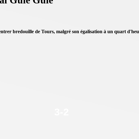
val Guié Guié
trer bredouille de Tours, malgré son égalisation à un quart d'heure
3
-
2