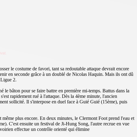
ivat.
sser le costume de favori, tant sa redoutable attaque devrait encore
evenir en seconde grâce à un doublé de Nicolas Haquin. Mais ils ont dû
 Ligue 2.
le bâton pour se faire battre en première mi-temps. Battus dans la
s'est rapidement rué à l'attaque. Dès la 4ème minute, l'ancien
ent sollicité. Il s'interpose en duel face à Guié Guié (15ème), puis
 et même plus encore. En deux minutes, le Clermont Foot prend l'eau et
). C'est ensuite un festival de Ji-Hung Song, l'autre recrue en vue
voirien effectue un contrôle orienté qui élimine