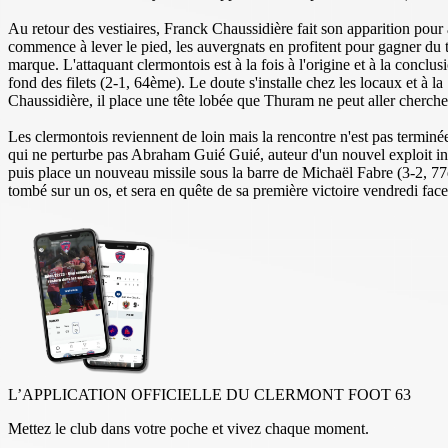
Au retour des vestiaires, Franck Chaussidière fait son apparition pour a
commence à lever le pied, les auvergnats en profitent pour gagner du
marque. L'attaquant clermontois est à la fois à l'origine et à la conclu
fond des filets (2-1, 64ème). Le doute s'installe chez les locaux et à 
Chaussidière, il place une tête lobée que Thuram ne peut aller cherch
Les clermontois reviennent de loin mais la rencontre n'est pas terminé
qui ne perturbe pas Abraham Guié Guié, auteur d'un nouvel exploit indiv
puis place un nouveau missile sous la barre de Michaël Fabre (3-2, 77
tombé sur un os, et sera en quête de sa première victoire vendredi fa
L’APPLICATION OFFICIELLE DU CLERMONT FOOT 63
Mettez le club dans votre poche et vivez chaque moment.