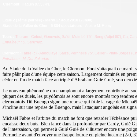
Clermont
:
Haquin (65', 74').
Ligue 2
(3ème journée) - Mardi 17 aout 2010 (20h00).
Stade de la Vallée du Cher - 5 884 spectateurs
- Arbitre M. Remy.
Tours
:
Thuram - Cetout, Genevois, Saïdi, Moimbé 75' - Song (Adjet 80'), Ca, Car
Entraîneur : D. Sanchez.
Clermont :
Fabre (c) - Abdoulaye, Salze, Perrinelle 75', Cellier - Pinto-Borges
(Ch
Entraîneur : M. Der Zakarian.
Au Stade de la Vallée du Cher, le Clermont Foot s'attaquait ce mardi 
faire pâlir plus d'une équipe cette saison. Largement dominés en premi
céder en fin de match face au triplé d'Abraham Guié Guié, son deuxièm
Le nouveau phénomène du championnat a largement contribué au succès
plupart des duels, les puydômois se sont encore montrés trop tendres e
clermontois Titi Buengo signe une reprise qui frôle la cage de Michaël 
s'incline sur une reprise de Buengo, mais l'attaquant angolais est sign
Michaël Fabre et l'arbitre du match ne font que retarder l'échéance p
encaisse deux buts. Bien lancé dans la profondeur par Cardy, Guié Gui
de l'intersaison, qui permet à Guié Guié de s'illustrer encore une poig
Perrinelle avant d'envoyer une frappe lourde en pleine lucarne (2-0, 