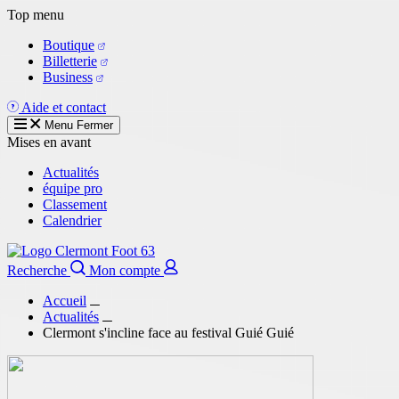
Aller
Top menu
au
Boutique
contenu
Billetterie
principal
Business
Aide et contact
Menu
Fermer
Mises en avant
Actualités
équipe pro
Classement
Calendrier
Recherche
Mon compte
Accueil
Actualités
Clermont s'incline face au festival Guié Guié