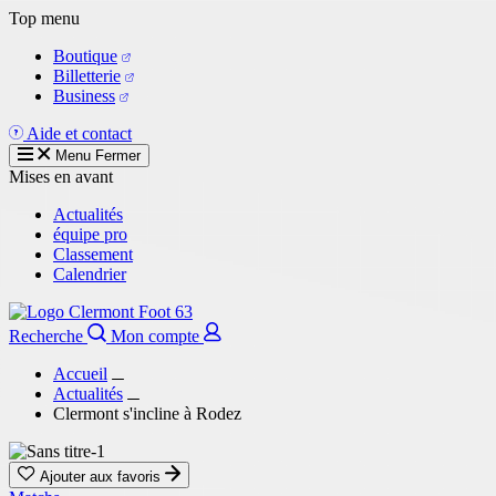
Aller
Top menu
au
Boutique
contenu
Billetterie
principal
Business
Aide et contact
Menu
Fermer
Mises en avant
Actualités
équipe pro
Classement
Calendrier
Recherche
Mon compte
Accueil
Actualités
Clermont s'incline à Rodez
Ajouter aux favoris