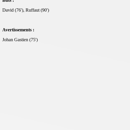
Buts :
David (76'), Ruffaut (90')
Avertissements :
Johan Gastien (75')