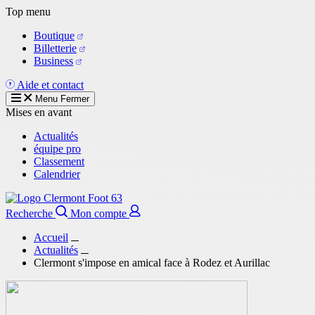
Aller
Top menu
au
Boutique
contenu
Billetterie
principal
Business
Aide et contact
Menu
Fermer
Mises en avant
Actualités
équipe pro
Classement
Calendrier
Recherche
Mon compte
Accueil
Actualités
Clermont s'impose en amical face à Rodez et Aurillac